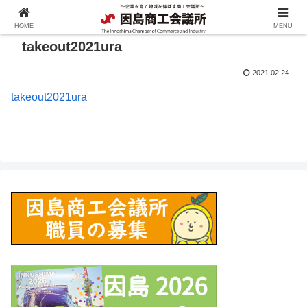
HOME
MENU
takeout2021ura
2021.02.24
takeout2021ura