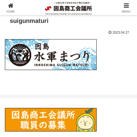
HOME
MENU
suigunmaturi
2023.04.27