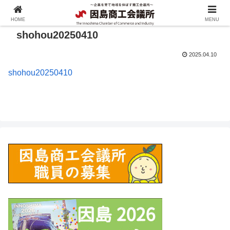
HOME
MENU
shohou20250410
2025.04.10
shohou20250410