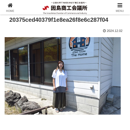
HOME
MENU
20375ced40379f1e8ea26f8e6c287f04
2024.12.02