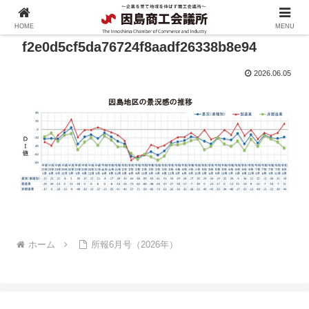
HOME
MENU
f2e0d5cf5da76724f8aadf26338b8e94
2026.06.05
ホーム
所報6月号（2026年）