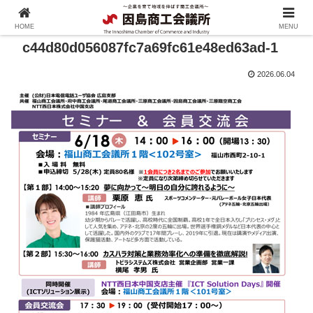
HOME
MENU
c44d80d056087fc7a69fc61e48ed63ad-1
2026.06.04