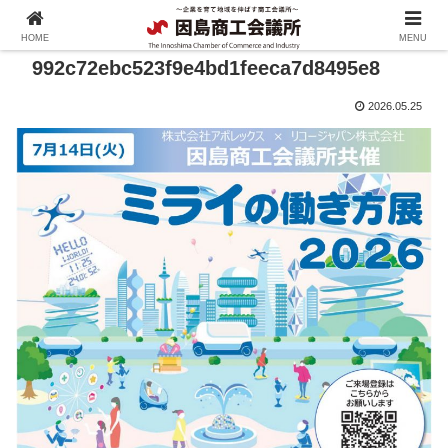
HOME
MENU
992c72ebc523f9e4bd1feeca7d8495e8
2026.05.25