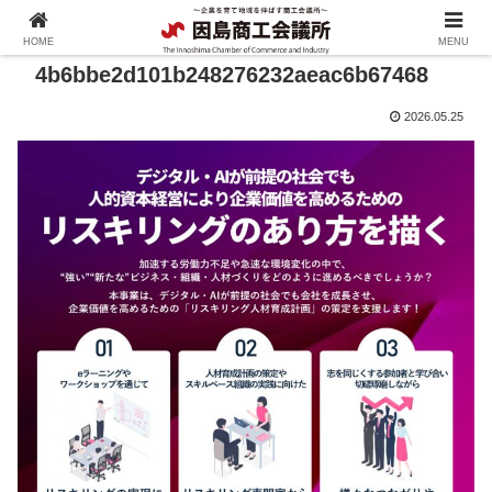
HOME
MENU
4b6bbe2d101b248276232aeac6b67468
2026.05.25