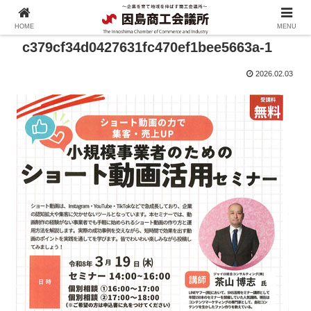
HOME
MENU
c379cf34d0427631fc470ef1bee5663a-1
2026.02.03