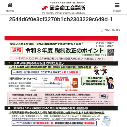
HOME
MENU
2544d6f0e3cf3270b1cb2303229c649d-1
2026.02.03