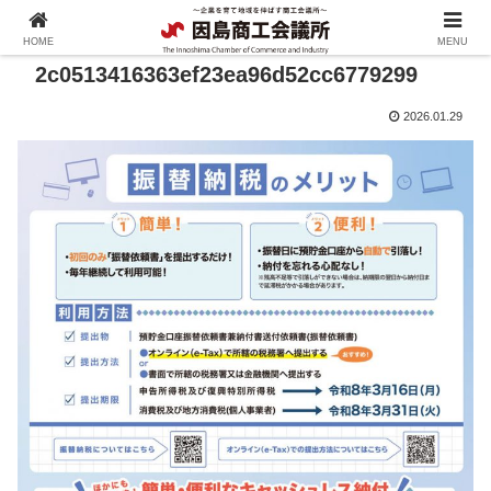
HOME
MENU
2c0513416363ef23ea96d52cc6779299
2026.01.29