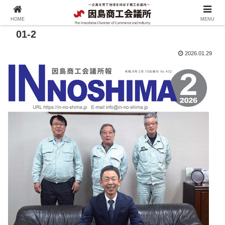
HOME
MENU
01-2
2026.01.29