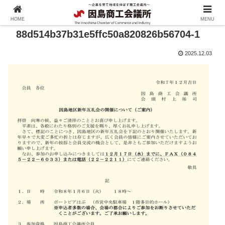
HOME
MENU
88d514b37b31e5ffc50a820826b56704-1
2025.12.03