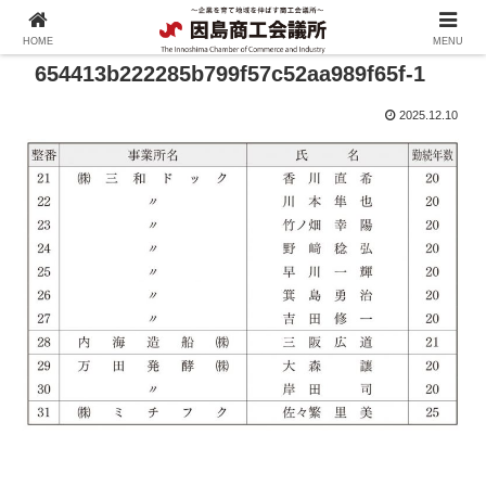
HOME
MENU
654413b222285b799f57c52aa989f65f-1
2025.12.10