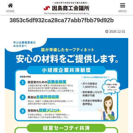
HOME
MENU
3853c5df932ca28ca77abb7fbb79d92b
2025.12.01