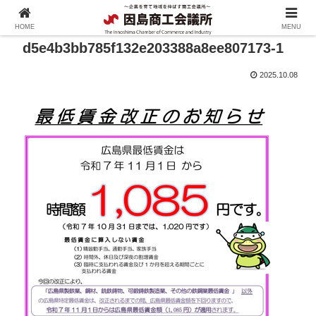
HOME
MENU
d5e4b3bb785f132e203388a8ee807173-1
2025.10.08