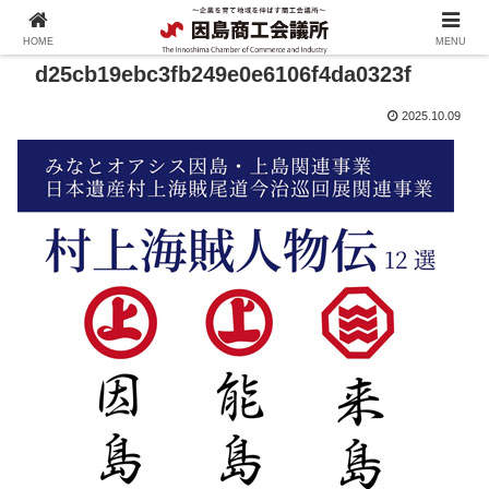
HOME
MENU
d25cb19ebc3fb249e0e6106f4da0323f
2025.10.09