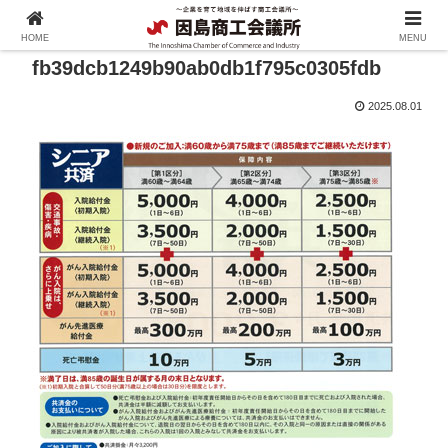
HOME
MENU
fb39dcb1249b90ab0db1f795c0305fdb
2025.08.01