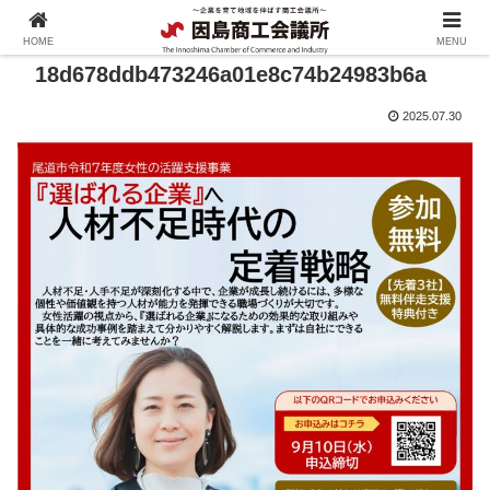
HOME
MENU
18d678ddb473246a01e8c74b24983b6a
2025.07.30