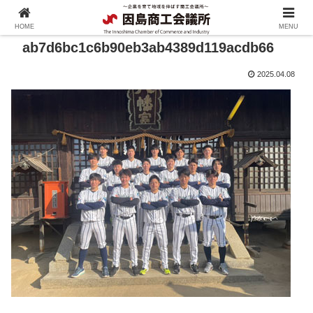
HOME
MENU
ab7d6bc1c6b90eb3ab4389d119acdb66
2025.04.08