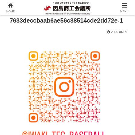
HOME
MENU
7633deccbaab6ae56c38514cde2dd72e-1
2025.04.09