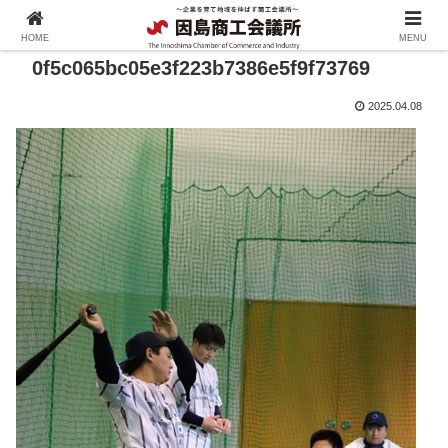
HOME
MENU
0f5c065bc05e3f223b7386e5f9f73769
2025.04.08