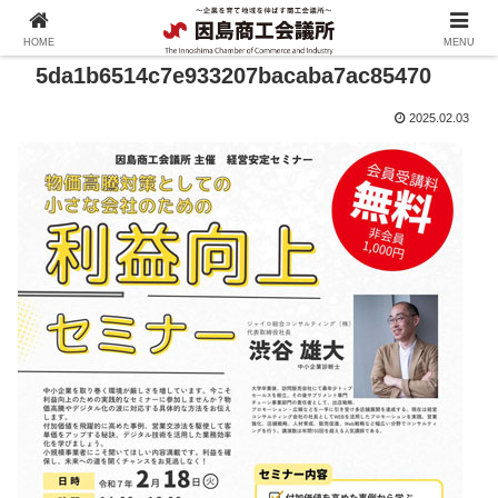
HOME
MENU
5da1b6514c7e933207bacaba7ac85470
2025.02.03