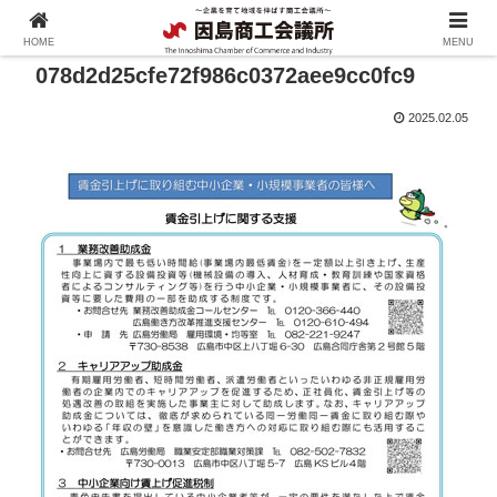
HOME
MENU
078d2d25cfe72f986c0372aee9cc0fc9
2025.02.05