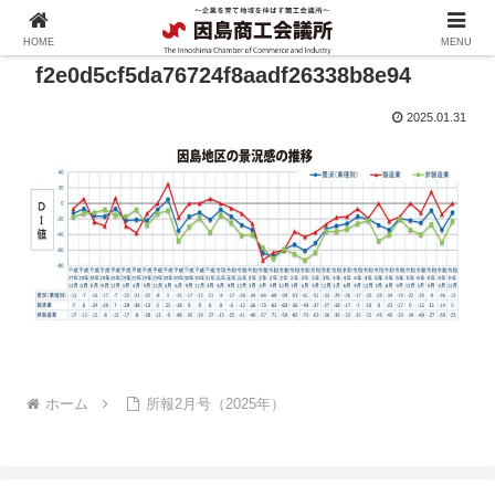
HOME
MENU
f2e0d5cf5da76724f8aadf26338b8e94
2025.01.31
ホーム
所報2月号（2025年）