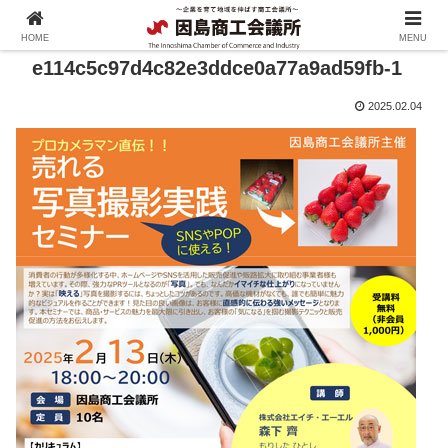
HOME
MENU
e114c5c97d4c82e3ddce0a77a9ad59fb-1
2025.02.04