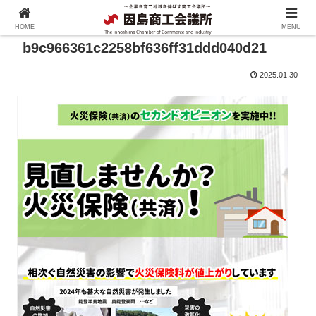
HOME
MENU
b9c966361c2258bf636ff31ddd040d21
2025.01.30