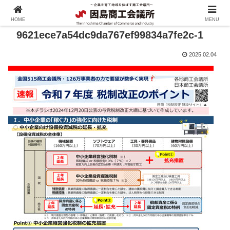
HOME
MENU
9621ece7a54dc9da767ef99834a7fe2c-1
2025.02.04