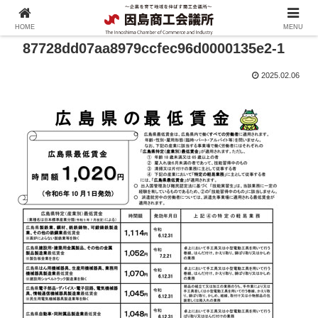
HOME
MENU
87728dd07aa8979ccfec96d0000135e2-1
2025.02.06