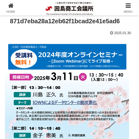
HOME
MENU
871d7eba28a12eb62f1bcad2e41e5ad6
2025.01.30