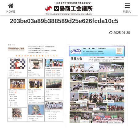
HOME
MENU
203be03a89b388589d25e626fcda10c5
2025.01.30