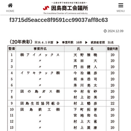
HOME
MENU
f3715d5eacce8f9591cc99037aff8c63
2024.12.09