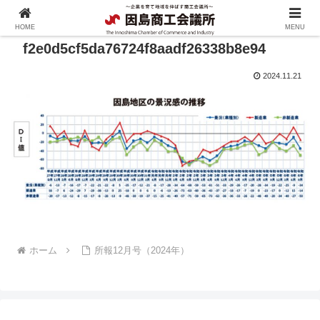
HOME
MENU
f2e0d5cf5da76724f8aadf26338b8e94
2024.11.21
ホーム
所報12月号（2024年）