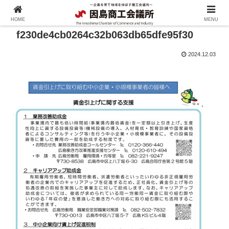
HOME
MENU
f230de4cb0264c32b063db65dfe95f30
2024.12.03