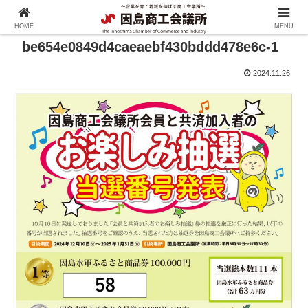
HOME
MENU
be654e0849d4caeaebf430bddd478e6c-1
2024.11.26