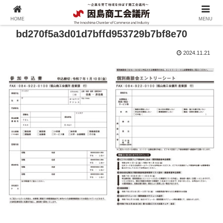
HOME
MENU
bd270f5a3d01d7bffd953729b7bf8e70
2024.11.21