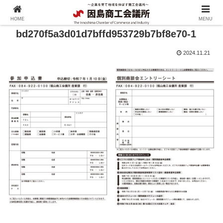
HOME
MENU
bd270f5a3d01d7bffd953729b7bf8e70-1
2024.11.21