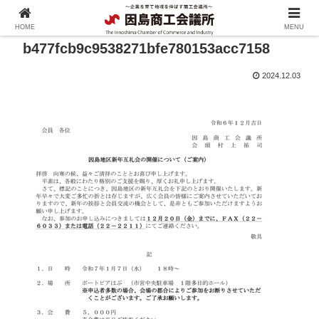
HOME
MENU
b477fcb9c9538271bfe780153acc7158
2024.12.03