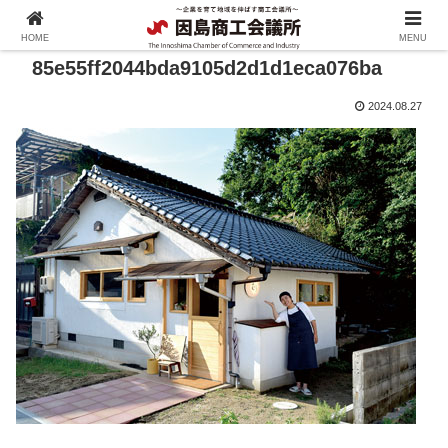
HOME
MENU
85e55ff2044bda9105d2d1d1eca076ba
2024.08.27