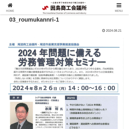
HOME
MENU
03_roumukannri-1
2024.08.21