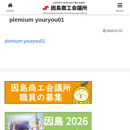
HOME
MENU
plemium youryou01
2026.07.01
plemium youryou01