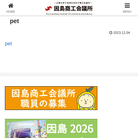
HOME
MENU
pet
2023.12.04
pet