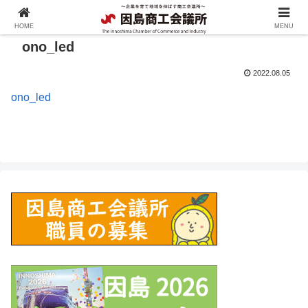
HOME
MENU
ono_led
2022.08.05
ono_led