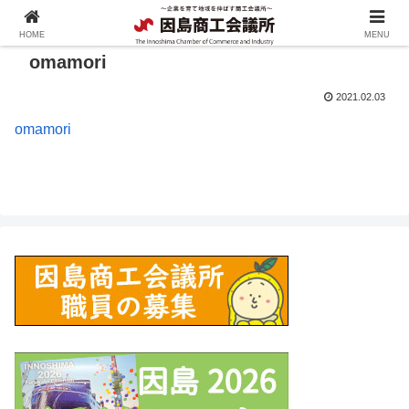
HOME
MENU
omamori
2021.02.03
omamori