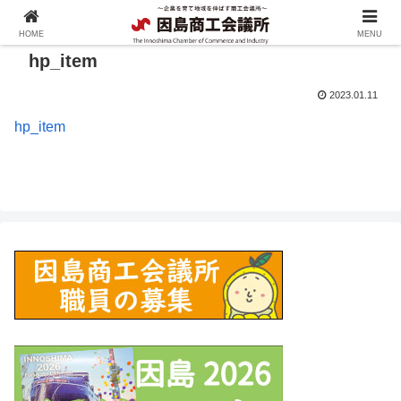
HOME
MENU
hp_item
2023.01.11
hp_item