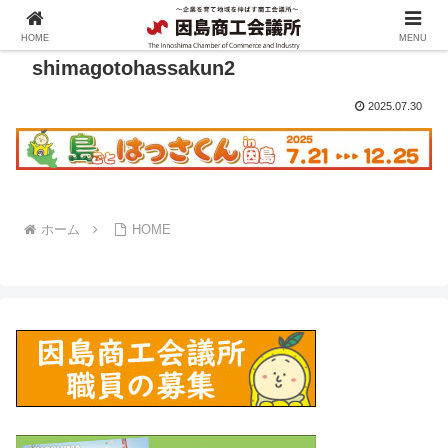
HOME
MENU
shimagotohassakun2
2025.07.30
ホーム
HOME