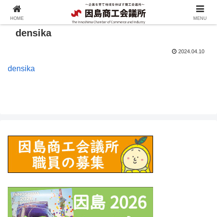
HOME
MENU
densika
2024.04.10
densika