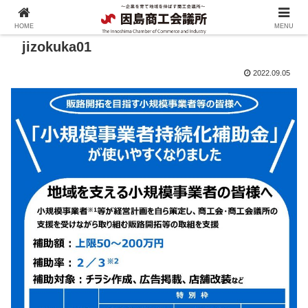
HOME
MENU
jizokuka01
2022.09.05