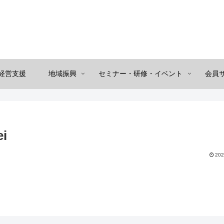
経営支援
地域振興
セミナー・研修・イベント
会員
ei
202