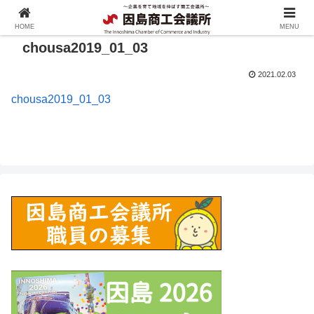
HOME
MENU
chousa2019_01_03
2021.02.03
chousa2019_01_03